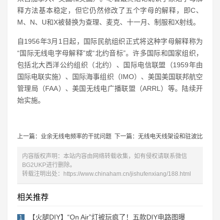
释方法基本稳定，但它仍然修改了五个字母的解释，即C、
M、N、U和X被替换为查理、麦克、十一月、制服和X射线。
自1956年3月1日起，国际民航组织正式将这种字母解释称为
“国际无线电字母解释”或“北约音标”。许多国际和国家组织，
包括北大西洋公约组织（北约）、国际电信联盟（1959年由
国际电联实施）、国际海事组织（IMO）、美国美国联邦航空
管理局（FAA）、美国无线电广播联盟（ARRL）等。陆续开
始实施。
上一篇：业余无线电频率的干扰问题
下一篇：无线电天线架设和驻波比
内容版权声明：本站内容由网络转载收集，如有侵权请联系微信
BG2UKP进行删除。
转载注明出处：
https://www.chinaham.cn/jishufenxiang/188.html
相关推荐
【火腿DIY】“On Air”灯被玩疯了！五款DIY电路图曝
1