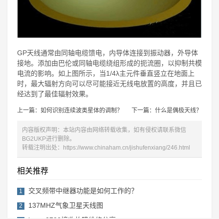
GP天线通常由同轴电缆馈电，内导体连接到振动器，外导体
接地。添加由巴伦或同轴电缆绕组形成的扼流圈，以抑制共模
电流的影响。如上图所示，当1/4λ主元件垂直竖立在地面上
时，最大辐射方向可以尽可能接近无线电放置的高度，并且已
经达到了最佳辐射效果。
上一篇：如何识别连续波类星体的调制？
下一篇：什么是偶极天线？
内容版权声明：本站内容由网络转载收集，如有侵权请联系微信
BG2UKP进行删除。
转载注明出处：
https://www.chinaham.cn/jishufenxiang/246.html
相关推荐
交叉频带中继器功能是如何工作的？
1
137MHZ气象卫星天线图
2